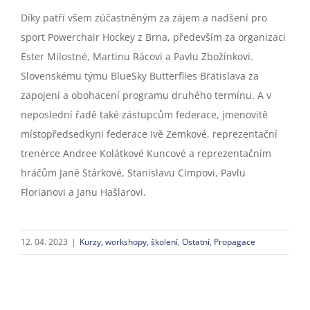
Díky patří všem zúčastněným za zájem a nadšení pro
sport Powerchair Hockey z Brna, především za organizaci
Ester Milostné, Martinu Rácovi a Pavlu Zbožínkovi.
Slovenskému týmu BlueSky Butterflies Bratislava za
zapojení a obohacení programu druhého termínu. A v
neposlední řadě také zástupcům federace, jmenovitě
místopředsedkyni federace Ivě Zemkové, reprezentační
trenérce Andree Kolátkové Kuncové a reprezentačním
hráčům Janě Stárkové, Stanislavu Cimpovi, Pavlu
Florianovi a Janu Hašlarovi.
12. 04. 2023
|
Kurzy, workshopy, školení
,
Ostatní
,
Propagace