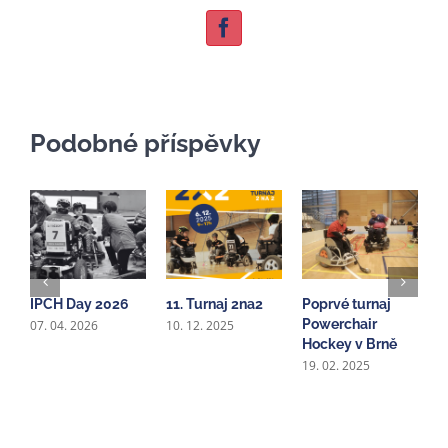
Facebook
Podobné příspěvky
IPCH Day 2026
11. Turnaj 2na2
Poprvé turnaj
1
Powerchair
B
07. 04. 2026
10. 12. 2025
Hockey v Brně
1
19. 02. 2025