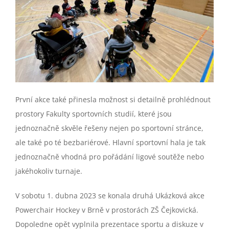
První akce také přinesla možnost si detailně prohlédnout
prostory Fakulty sportovních studií, které jsou
jednoznačně skvěle řešeny nejen po sportovní stránce,
ale také po té bezbariérové. Hlavní sportovní hala je tak
jednoznačně vhodná pro pořádání ligové soutěže nebo
jakéhokoliv turnaje.
V sobotu 1. dubna 2023 se konala druhá Ukázková akce
Powerchair Hockey v Brně v prostorách ZŠ Čejkovická.
Dopoledne opět vyplnila prezentace sportu a diskuze v