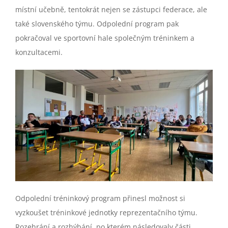
místní učebně, tentokrát nejen se zástupci federace, ale
také slovenského týmu. Odpolední program pak
pokračoval ve sportovní hale společným tréninkem a
konzultacemi.
Odpolední tréninkový program přinesl možnost si
vyzkoušet tréninkové jednotky reprezentačního týmu.
Rozehrání a rozhýbání, po kterém následovaly části