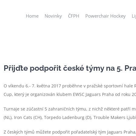
Home
Novinky
ČFPH
Powerchair Hockey
L
Přijďte podpořit české týmy na 5. P
O víkendu 6.- 7. května 2017 proběhne v pražské sportovní hale 
Cup, který je organizován klubem EWSC Jaguars Praha od roku 2
Turnaje se zúčastní 5 zahraničních týmu, z nichž některé patří 
(NL), Iron Cats (CH), Torpedo Ladenburg (D), Trouble Makers Ljubl
Z českých týmů můžete podpořit pořadatelský tým Jaguars Praha,