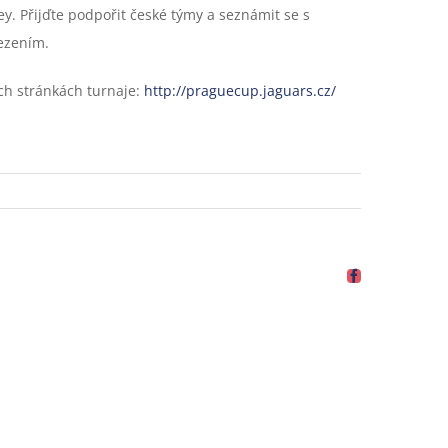
y. Přijďte podpořit české týmy a seznámit se s
ezením.
ch stránkách turnaje:
http://praguecup.jaguars.cz/
Facebook