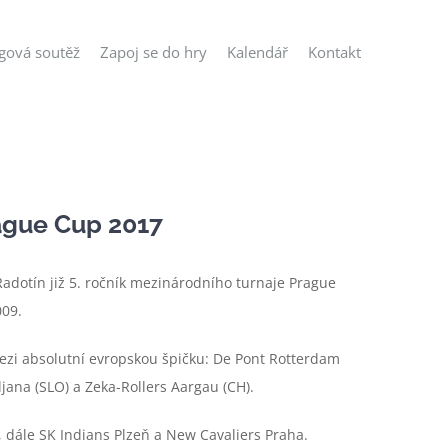
igová soutěž
Zapoj se do hry
Kalendář
Kontakt
rague Cup 2017
Radotín již 5. ročník mezinárodního turnaje Prague
009.
mezi absolutní evropskou špičku: De Pont Rotterdam
jana (SLO) a Zeka-Rollers Aargau (CH).
 dále SK Indians Plzeň a New Cavaliers Praha.