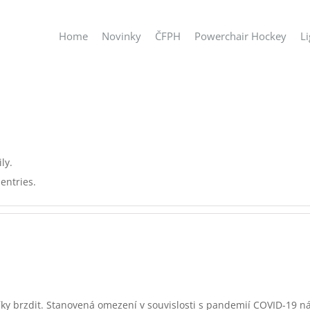
Home
Novinky
ČFPH
Powerchair Hockey
L
ly.
entries.
zíky brzdit. Stanovená omezení v souvislosti s pandemií COVID-19 n