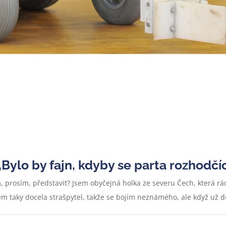
Bylo by fajn, kdyby se parta rozhodčíc
ám, prosím, představit? Jsem obyčejná holka ze severu Čech, která
m taky docela strašpytel, takže se bojím neznámého, ale když už do 