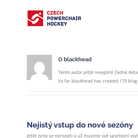
Přeskočit
na
obsah
O
blackhead
Tento autor ještě nevyplnil žádné detai
So far blackhead has created 170 blog 
Nejistý vstup do nové sezóny
Ještě jsme se nerozjeli a už musíme své sportovní vo