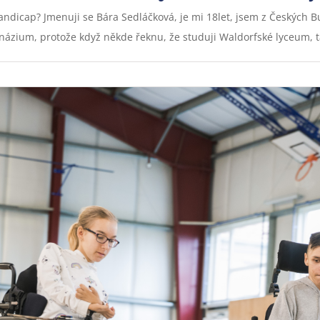
handicap? Jmenuji se Bára Sedláčková, je mi 18let, jsem z Českých 
um, protože když někde řeknu, že studuji Waldorfské lyceum, tak vě