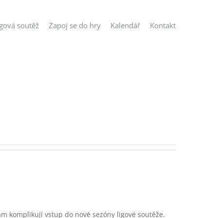
igová soutěž
Zapoj se do hry
Kalendář
Kontakt
ám komplikují vstup do nové sezóny ligové soutěže.